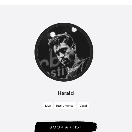
Harald
Live
Instrumental
Vocal
BOOK ARTIST