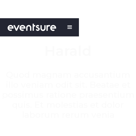
Harald
Quod magnam accusantium
illo veniam odit sit. Beatae et
possimus ratione praesentium
quis. Et molestias et dolor
laborum rerum venia